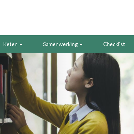
Keten
Samenwerking
Checklist
Leveranciers
Best practices
Retourstroom
Evenementen
caten
Voorraad
SDG Boekenclub
rduurzamen
Verpakking
n