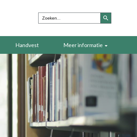
Zoekknop
Zoek
naar:
Handvest
Meer informatie
Verdieping en naslagwerken
Begrippenlijst
Over ons