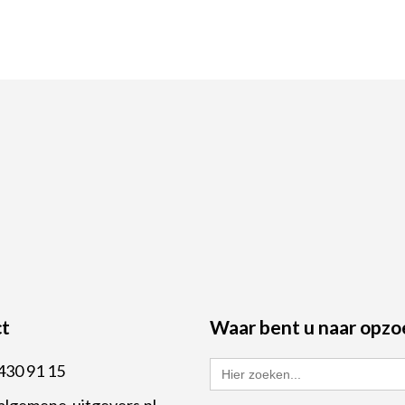
t
Waar bent u naar opzo
Zoek
430 91 15
naar:
algemene-uitgevers.nl