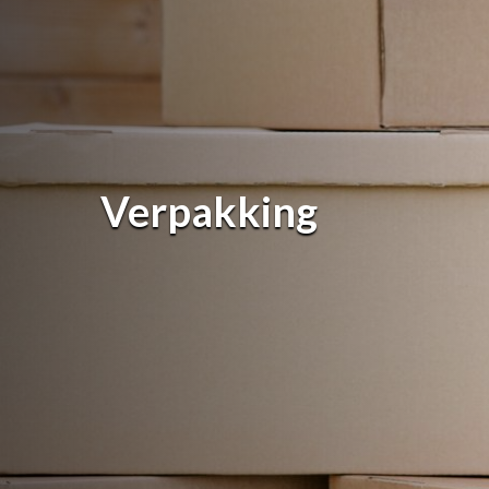
Content
Rapporteren
Sociale verantwoordeli
Wet- & regelgeving
Verpakking