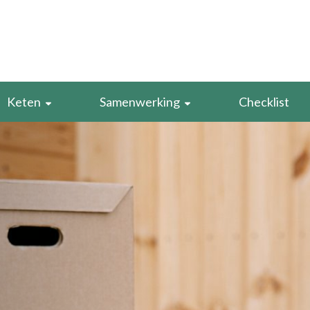
Keten
Samenwerking
Checklist
Leveranciers
Best practices
Retourstroom
Evenementen
caten
Voorraad
SDG Boekenclub
rduurzamen
Verpakking
n