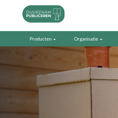
Producten
Organisatie
Papier
EUDR
Lijm, inkt en omslagen
CO2-voetafdruk
Druk en oplages
Duurzaamheidscertifi
Marketingmaterialen
Maatregelen om te ve
Digitale producten
Bewustwording creëre