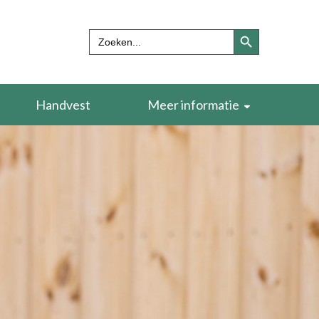
Zoekknop
Zoek
naar:
Handvest
Meer informatie
Verdieping en naslagwerken
Begrippenlijst
Over ons