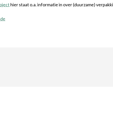
oject
hier staat o.a. informatie in over (duurzame) verpakk
ide