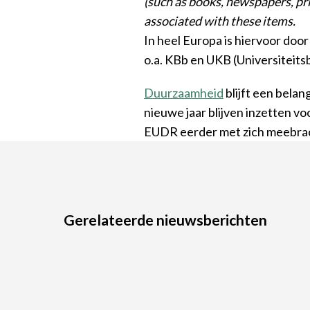
(such as books, newspapers, pri
associated with these items.
In heel Europa is hiervoor do
o.a. KBb en UKB (Universiteit
Duurzaamheid
blijft een belan
nieuwe jaar blijven inzetten v
EUDR eerder met zich meebra
Gerelateerde nieuwsberichten