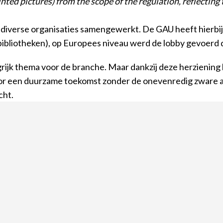
nted pictures) from the scope of the regulation, reflecting 
or diverse organisaties samengewerkt. De GAU heeft hierb
sbibliotheken), op Europees niveau werd de lobby gevoerd
grijk thema voor de branche. Maar dankzij deze herziening 
oor een duurzame toekomst zonder de onevenredig zware ad
cht.