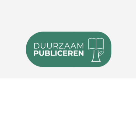
Duurzaam
Contac
Publiceren
020 – 
Over ons
info@
Toegankelijksheidsverklaring
Hobao
Duurzaamheidsverklaring
Amster