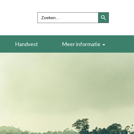
Zoekknop
Zoek
naar:
Handvest
Meer informatie
Verdieping en naslagwerken
Begrippenlijst
Over ons