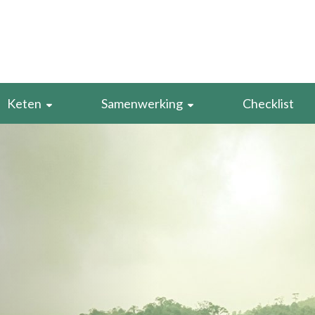
Keten
Samenwerking
Checklist
Leveranciers
Best practices
Retourstroom
Evenementen
caten
Voorraad
SDG Boekenclub
rduurzamen
Verpakking
n