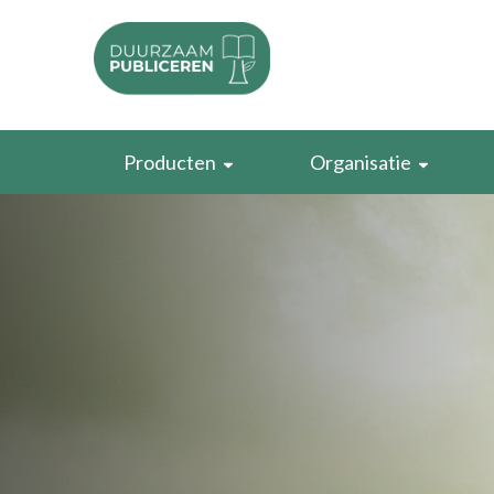
Producten
Organisatie
Papier
EUDR
Lijm, inkt en omslagen
CO2-voetafdruk
Druk en oplages
Duurzaamheidscertifi
Marketingmaterialen
Maatregelen om te ve
Digitale producten
Bewustwording creëre