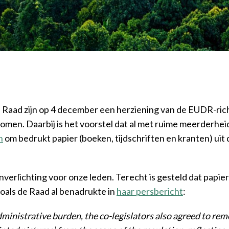
Raad zijn op 4 december een herziening van de EUDR-rich
men. Daarbij is het voorstel dat al met ruime meerderhei
n
om bedrukt papier (boeken, tijdschriften en kranten) uit d
verlichting voor onze leden. Terecht is gesteld dat papie
Zoals de Raad al benadrukte in
haar persbericht
:
administrative burden, the co-legislators also agreed to re