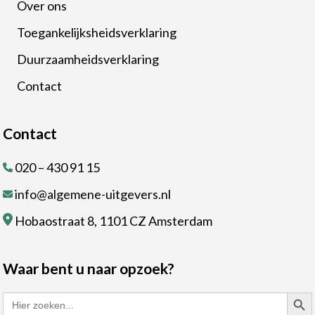
Over ons
Toegankelijksheidsverklaring
Duurzaamheidsverklaring
Contact
Contact
020 – 430 91 15
info@algemene-uitgevers.nl
Hobaostraat 8, 1101 CZ Amsterdam
Waar bent u naar opzoek?
Zoekk
Zoek
naar: