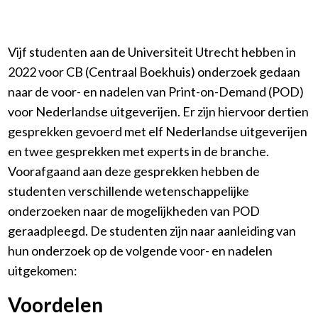
Evenementen
Handvest
Content
Bewustwording creëren
Verpakking
SDG Boekenclub
Vijf studenten aan de Universiteit Utrecht hebben in
Meer informatie
2022 voor CB (Centraal Boekhuis) onderzoek gedaan
Rapporteren
naar de voor- en nadelen van Print-on-Demand (POD)
Verdieping en naslagwerken
voor Nederlandse uitgeverijen. Er zijn hiervoor dertien
Sociale verantwoordelijkheid
gesprekken gevoerd met elf Nederlandse uitgeverijen
Begrippenlijst
en twee gesprekken met experts in de branche.
Wet- & regelgeving
Voorafgaand aan deze gesprekken hebben de
Over ons
studenten verschillende wetenschappelijke
onderzoeken naar de mogelijkheden van POD
geraadpleegd. De studenten zijn naar aanleiding van
hun onderzoek op de volgende voor- en nadelen
uitgekomen:
Voordelen